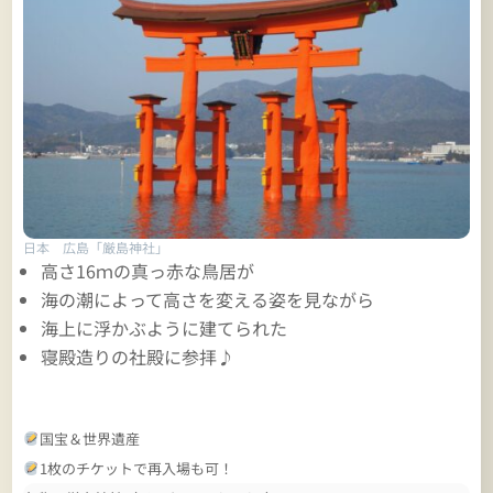
日本 広島「厳島神社」
高さ16ｍの真っ赤な鳥居が
海の潮によって高さを変える姿を見ながら
海上に浮かぶように建てられた
寝殿造りの社殿に参拝♪
国宝＆世界遺産
1枚のチケットで再入場も可！