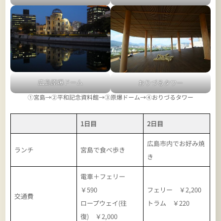
広島原爆ドーム
おりづるタワー
①宮島→②平和記念資料館→③原爆ドーム→④おりづるタワー
1日目
2日目
広島市内でお好み焼
ランチ
宮島で食べ歩き
き
電車＋フェリー
￥590
フェリー ￥2,200
交通費
ロープウェイ(往
トラム ￥220
復) ￥2,000