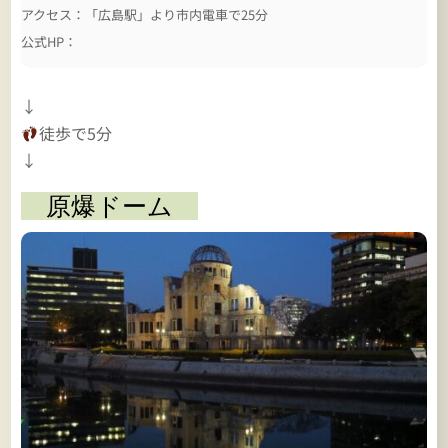
アクセス：「広島駅」より市内電車で25分
公式HP：
↓
徒歩で5分
↓
原爆ドーム