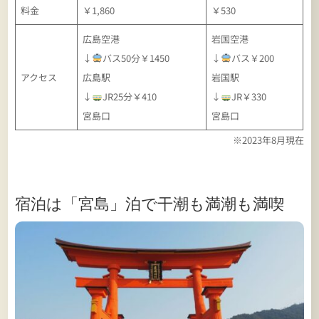
料金
￥1,860
￥530
広島空港
岩国空港
↓
バス50分￥1450
↓
バス￥200
アクセス
広島駅
岩国駅
↓
JR25分￥410
↓
JR￥330
宮島口
宮島口
※2023年8月現在
宿泊は「宮島」泊で干潮も満潮も満喫