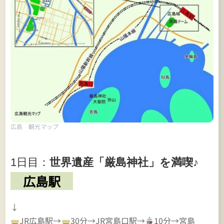
広島 観光マップ
1日目：
世界遺産「厳島神社」を満喫♪
広島駅
↓
JR広島駅→
30分→JR宮島口駅→
10分→宮島