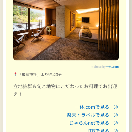
※photo by
一休.com
「厳島神社」より徒歩3分
立地抜群＆旬と地物にこだわったお料理でお出迎
え！
一休.comで見る ≫
楽天トラベルで見る ≫
じゃらんnetで見る ≫
JTBで見る ≫