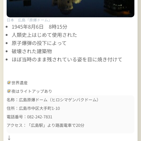
日本 広島「原爆ドーム」
1945年8月6日 8時15分
人類史上はじめて使用された
原子爆弾の投下によって
破壊された建築物
ほぼ当時のまま残されている姿を目に焼き付けて
世界遺産
夜はライトアップあり
名称：広島原爆ドーム（ヒロシマゲンバクドーム）
住所：広島市中区大手町1-10
電話番号：082-242-7831
アクセス：「広島駅」より路面電車で20分
↓