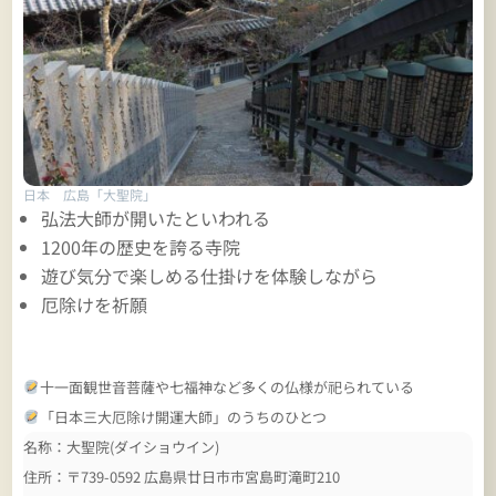
日本 広島「大聖院」
弘法大師が開いたといわれる
1200年の歴史を誇る寺院
遊び気分で楽しめる仕掛けを体験しながら
厄除けを祈願
十一面観世音菩薩や七福神など多くの仏様が祀られている
「日本三大厄除け開運大師」のうちのひとつ
名称：大聖院(ダイショウイン)
住所：〒739-0592 広島県廿日市市宮島町滝町210