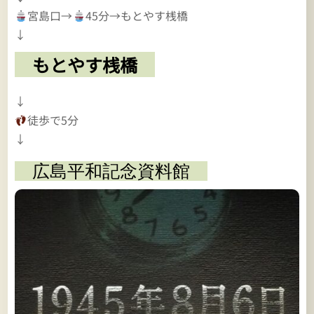
宮島口→
45分→もとやす桟橋
↓
もとやす桟橋
↓
徒歩で5分
↓
広島平和記念資料館