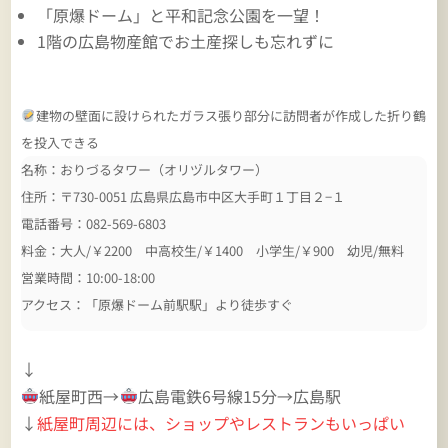
「原爆ドーム」と平和記念公園を一望！
1階の広島物産館でお土産探しも忘れずに
建物の壁面に設けられたガラス張り部分に訪問者が作成した折り鶴
を投入できる
名称：おりづるタワー（オリヅルタワー）
住所：〒730-0051 広島県広島市中区大手町１丁目２−１
電話番号：082-569-6803
料金：大人/￥2200 中高校生/￥1400 小学生/￥900 幼児/無料
営業時間：10:00-18:00
アクセス：「原爆ドーム前駅駅」より徒歩すぐ
↓
紙屋町西→
広島電鉄6号線15分→広島駅
↓
紙屋町周辺には、ショップやレストランもいっぱい