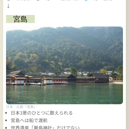
↓
宮島
日本 広島「宮島」
日本3景のひとつに数えられる
宮島へは船で渡航
世界遺産「厳島神社」だけでない