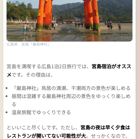
広島県 宮島「厳島神社」
宮島を満喫する広島1泊2日旅行では、
宮島宿泊がオスス
メ
です。その理由は、
「厳島神社」鳥居の満潮、干潮両方の景色が楽しめる
昼間は混雑する厳島神社周辺の景色をゆっくり楽しめ
る
温泉旅館でゆっくりできる
といいこと尽くしです。ただし、
宮島の夜は早く夕食は
レストランが開いてない可能性が大
。せっかくなので、