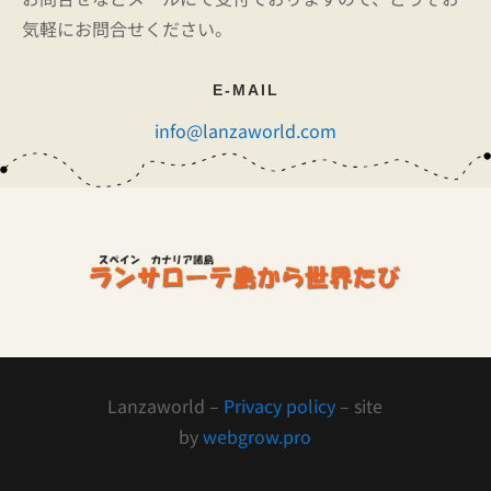
気軽にお問合せください。
E-MAIL
info@lanzaworld.com
Lanzaworld –
Privacy policy
– site
by
webgrow.pro