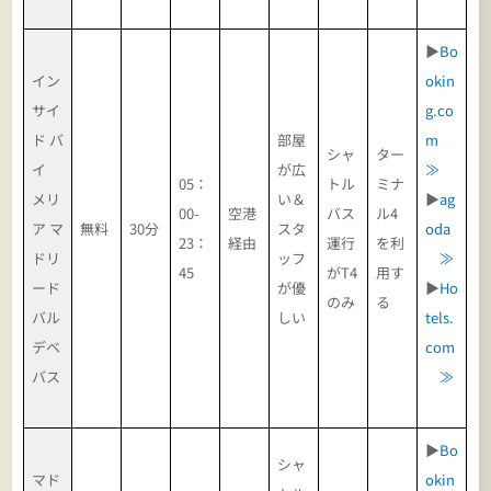
▶
Bo
イン
okin
サイ
g.co
ド バ
部屋
m
シャ
ター
イ
が広
≫
05：
トル
ミナ
メリ
い＆
▶
ag
00-
空港
バス
ル4
ア マ
無料
30分
スタ
oda
23：
経由
運行
を利
ドリ
ッフ
≫
45
がT4
用す
ード
が優
▶
Ho
のみ
る
バル
しい
tels.
デベ
com
バス
≫
▶
Bo
シャ
マド
okin