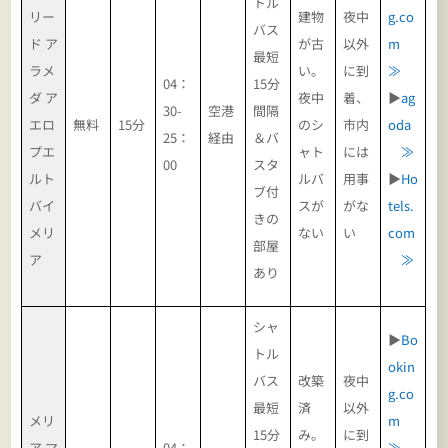
トル
リー
建物
夜中
g.co
バス
ド ア
が古
以外
m
最短
ラメ
い。
に到
≫
04：
15分
ダ ア
夜中
着、
▶
ag
30-
空港
間隔
エロ
無料
15分
のシ
市内
oda
25：
経由
＆バ
プエ
ャト
には
≫
00
スタ
ルト
ルバ
用事
▶
Ho
ブ付
バイ
スが
がな
tels.
きの
メリ
ない
い
com
部屋
ア
≫
あり
シャ
▶
Bo
トル
okin
バス
改築
夜中
g.co
最短
済
以外
メリ
m
15分
み。
に到
ア マ
04：
≫