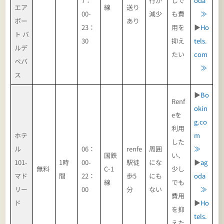
7：
行が
しで
oda
エア
線
送り
00-
減少
も費
≫
ポー
あり
23：
用を
▶
Ho
ト バ
30
抑え
tels.
ルデ
たい
com
ベバ
≫
ス
▶
Bo
Renf
okin
eを
g.co
利用
ホテ
m
した
ル
06：
renfe
周囲
≫
国鉄
い、
101-
1時
00-
駅徒
にな
▶
ag
無料
C-1
少し
マド
間
22：
歩5
にも
oda
線
でも
リー
00
分
ない
≫
費用
ド
▶
Ho
を抑
tels.
えた