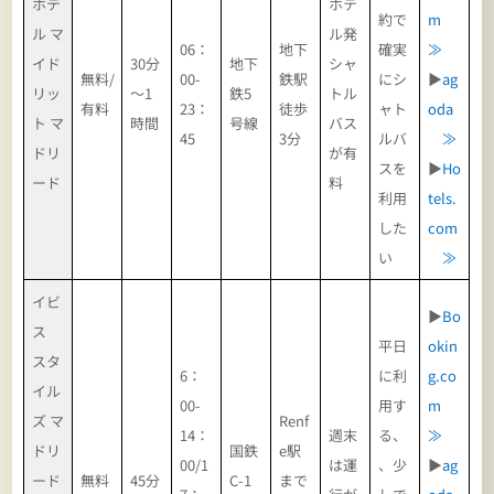
ホテ
ホテ
約で
m
ル マ
ル発
06：
地下
確実
≫
イド
30分
地下
シャ
無料/
00-
鉄駅
にシ
▶
ag
リッ
～1
鉄5
トル
有料
23：
徒歩
ャト
oda
ト マ
時間
号線
バス
45
3分
ルバ
≫
ドリ
が有
スを
▶
Ho
ード
料
利用
tels.
した
com
い
≫
イビ
▶
Bo
ス
平日
okin
スタ
6：
に利
g.co
イル
00-
用す
m
ズ マ
Renf
14：
週末
る、
≫
ドリ
国鉄
e駅
00/1
は運
、少
▶
ag
ード
無料
45分
C-1
まで