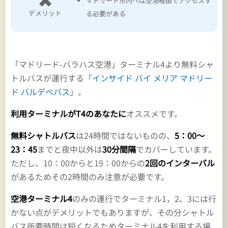
マドリード市内へは空港経由でアクセスす
デメリット
る必要がある
「マドリード-バラハス空港」ターミナル4より無料シャ
トルバスが運行する「
インサイド バイ メリア マドリー
ド バルデベバス
」。
利用ターミナルがT4のあなたに
オススメです。
無料シャトルバス
は24時間ではないものの、
5：00～
23：45
までと夜中以外は
30分間隔
でカバーしています。
ただし、10：00からと19：00からの
2回のインターバル
があるためその2時間のみ注意が必要です。
空港ターミナル4
のみの運行でターミナル1，2、3には行
かない点がデメリットでもありますが、その分シャトル
バス所要時間は短くなるためターミナル4を利用する場