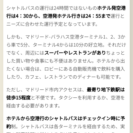
シャトルバスの運行は24時間ではないもの
ホテル発空港
行は4：30から、空港発ホテル行きは24：55まで
運行と
ニーズに合わせた運行予定となっています。
しかも、マドリード-バラハス空港ターミナル1、2、3か
ら車で5分、ターミナル4からは10分の好立地。それだけ
でなく、周辺には
スーパーやレストランがあり
ちょっと
した買い物や食事にも不便はありません。ホテルから出
たくない場合は、ロビーにある自動販売機で飲料を購入
したり、カフェ、レストランでのディナーも可能です。
ただし、マドリード市内アクセスは、
最寄り地下鉄駅は
徒歩15程度
と不便です。タクシーを利用するか、空港を
経由する必要があります。
ホテルから空港行のシャトルバスはチェックイン時に予
約
制。シャトルバスは各ターミナルを経由するため、実