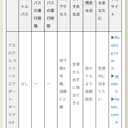
バス
バス
残念
なあ
トル
アク
すめ
サイ
の運
の運
な点
なた
バス
セス
な点
ト
行間
行時
に
隔
間
▶
Bo
アエ
okin
ロテ
g.co
ル マ
地下
m
空港
ドリ
鉄8
他ホ
空港
≫
から
ード
号
テル
内に
▶
ag
出ず
エア
なし
ー
ー
線、
より
泊ま
oda
に宿
ポー
国鉄
高額
りた
≫
泊で
ト-
C-1
設定
い
▶
Ho
きる
ター
線
tels.
ミナ
com
ル4
≫