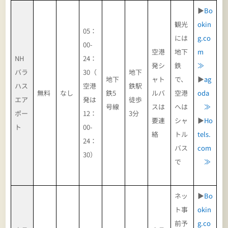
▶
Bo
観光
okin
05：
には
g.co
00-
空港
地下
m
NH
24：
発シ
鉄
≫
バラ
30（
地下
地下
ャト
で、
▶
ag
ハス
空港
鉄駅
無料
なし
鉄5
ルバ
空港
oda
エア
発は
徒歩
号線
スは
へは
≫
ポー
12：
3分
要連
シャ
▶
Ho
ト
00-
絡
トル
tels.
24：
バス
com
30）
で
≫
ネッ
▶
Bo
ト事
okin
前予
g.co