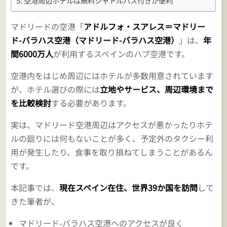
空港周辺ホテルは無料シャトルバス付きが便利
マドリードの空港「
アドルフォ・スアレス＝マドリー
ド-バラハス空港（マドリード-バラハス空港）
」は、
年
間6000万人
が利用するスペインのハブ空港です。
空港内をはじめ周辺にはホテルが多数用意されています
が、ホテル選びの際には
立地やサービス、周辺環境まで
を比較検討
する必要があります。
実は、マドリード空港周辺はアクセスが悪かったりホテ
ルの廻りには何もないことが多く、予定外のタクシー利
用が発生したり、食事を取り損ねてしまうことがあるん
です。
本記事では、
現在スペイン在住、世界39か国を訪問
して
きた筆者が、
マドリード-バラハス空港へのアクセスが良く