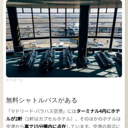
※イメージ
無料シャトルバスがある
「マドリード-バラハス空港」には
ターミナル4内にホテ
ルが2軒
（1軒はカプセルホテル）、そのほかのホテルは
空港から
車で15分圏内に点在
しています。空港の周辺に