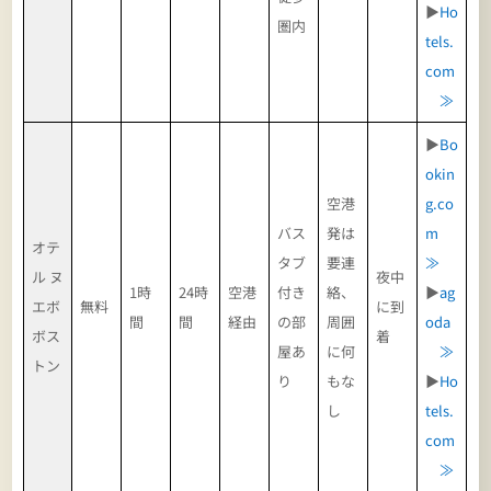
▶
Ho
圏内
tels.
com
≫
▶
Bo
okin
空港
g.co
バス
発は
m
オテ
タブ
要連
≫
ル ヌ
夜中
1時
24時
空港
付き
絡、
▶
ag
エボ
無料
に到
間
間
経由
の部
周囲
oda
ボス
着
屋あ
に何
≫
トン
り
もな
▶
Ho
し
tels.
com
≫