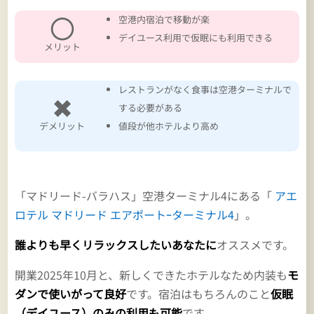
〇
空港内宿泊で移動が楽
デイユース利用で仮眠にも利用できる
メリット
レストランがなく食事は空港ターミナルで
✖
する必要がある
デメリット
値段が他ホテルより高め
「マドリード-バラハス」空港ターミナル4にある「
アエ
ロテル マドリード エアポートｰターミナル4
」。
誰よりも早くリラックスしたいあなたに
オススメです。
開業2025年10月と、新しくできたホテルなため内装も
モ
ダンで使いがって良好
です。宿泊はもちろんのこと
仮眠
（デイユース）のみの利用も可能
です。