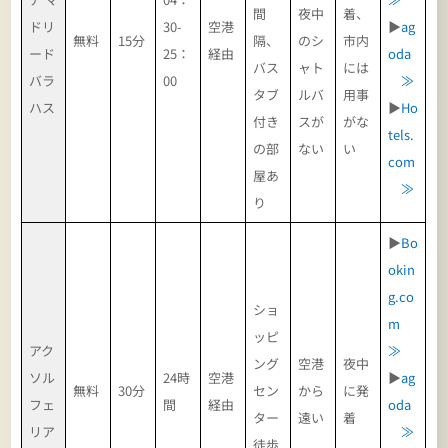
間
夜中
着、
ドリ
30-
空港
▶
ag
無料
15分
隔、
のシ
市内
ード
25：
経由
oda
バス
ャト
には
バラ
00
≫
タブ
ルバ
用事
ハス
▶
Ho
付き
スが
がな
tels.
の部
ない
い
com
屋あ
≫
り
▶
Bo
okin
g.co
ショ
m
ッピ
アク
≫
ング
空港
夜中
ソル
24時
空港
▶
ag
無料
30分
セン
から
に発
フェ
間
経由
oda
ター
遠い
着
リア
≫
徒歩