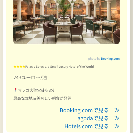
photo by
Booking.com
★★★★
Palacio Solecio, a Small Luxury Hotel of the World
243ユーロ～/泊
マラガ大聖堂徒歩3分
最高な立地＆美味しい朝食が好評
Booking.comで見る ≫
agodaで見る ≫
Hotels.comで見る ≫