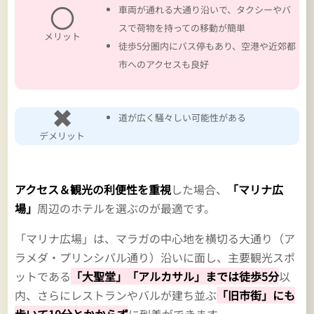
〇
車両が通れる大通り沿いで、タクシーやバ
スで荷物を持っての移動が簡単
メリット
徒歩5分圏内にバス停もあり、空港や近郊都
市へのアクセスも良好
✖
道が広く騒々しい可能性がある
デメリット
アクセス＆観光の利便性を重視
した場合、
「マリナ広
場」
周辺のホテルを選ぶのが最適です。
「マリナ広場」は、マラガの中心地を横切る大通り（ア
ラメダ・プリンシパル通り）沿いに面し、主要観光スポ
ットである
「大聖堂」「アルカサル」までは徒歩5分
以
内、さらにレストランやバルが建ち並ぶ
「旧市街」にも
歩いて10分とかからず
に到着ができます。