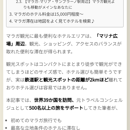
【マラガ-マリア・サンブラーノ駅周辺】マラガ観光よ
りも移動がメインなあなたに
マラガのホテル料金は15,000円程度～
マラガ滞在は地図をよく見てホテルを検索♪
マラガ観光に最も便利なホテルエリアは、
「マリナ広
場」周辺
。観光、ショッピング、アクセスのバランスが
取れた便利な滞在が得られます。
観光スポットはコンパクトにまとまり徒歩で観光ができ
てしまうほどのサイズ感で、ホテル選びも簡単そうです
が、実は
鉄道駅と観光スポットの距離が2kmほど
離れて
おりホテル選びは容易ではありません。
本記事では、
世界39か国を訪問、
元トラベルコンシェル
ジュとして
500名以上の旅をサポート
してきた筆者が、
初めてのマラガ旅行でも
最高な立地条件のホテルに滞在し