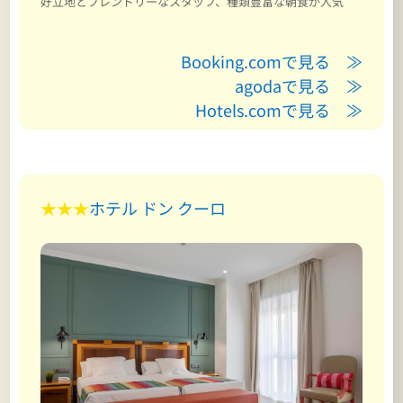
好立地とフレンドリーなスタッフ、種類豊富な朝食が人気
Booking.comで見る ≫
agodaで見る ≫
Hotels.comで見る ≫
★★★
ホテル ドン クーロ