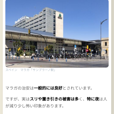
スペイン マラガ「サンブラーノ駅」
マラガの治安は
一般的には良好
とされています。
ですが、実は
スリや置き引きの被害は多
く、
特に夜
は人
が減り少し怖い印象があります。