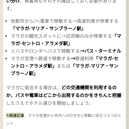
い分け
、発着地もそれぞれ確認しておく必要がありま
す。
他都市から/へ電車で移動する→高速列車が停車する
「マラガ-マリア・サンブラーノ駅」
マラガの観光スポットに→近郊線のみが停車する
「マ
ラガ-セントロ・アラメダ駅」
ミハスやロンダへバスで移動する
→バス・ターミナル
マラガ空港へ鉄道で移動する
→
鉄道利用
「マラガ-セ
ントロ・アラメダ駅」
または
「マラガ-マリア・サン
ブラーノ駅」
マラガに宿泊する場合は、
どの交通機関を利用するの
か、バスや電車はどこから出発するのかをきちんと把握
したうえでホテル選びを開始しましょう。
✎関連記事
マラガ空港から市内への行き方と移動に役立つ３つのヒ
ント