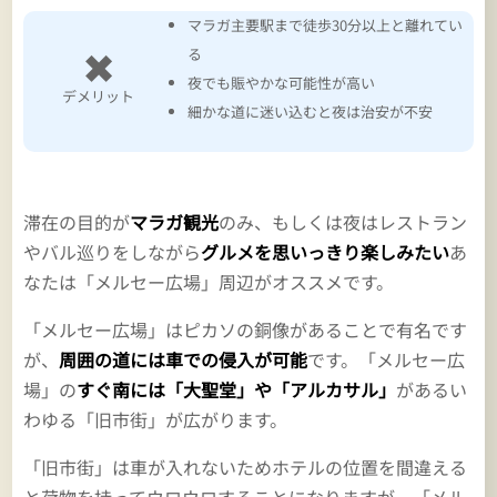
マラガ主要駅まで徒歩30分以上と離れてい
✖
る
夜でも賑やかな可能性が高い
デメリット
細かな道に迷い込むと夜は治安が不安
滞在の目的が
マラガ観光
のみ、もしくは夜はレストラン
やバル巡りをしながら
グルメを思いっきり楽しみたい
あ
なたは「メルセー広場」周辺がオススメです。
「メルセー広場」はピカソの銅像があることで有名です
が、
周囲の道には車での侵入が可能
です。「メルセー広
場」の
すぐ南には「大聖堂」や「アルカサル」
があるい
わゆる「旧市街」が広がります。
「旧市街」は車が入れないためホテルの位置を間違える
と荷物を持ってウロウロすることになりますが、「メル