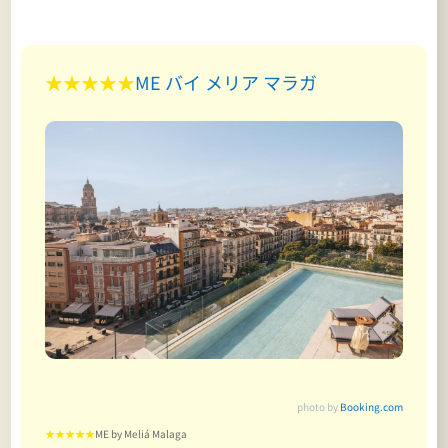
★★★★★
ME バイ メリア マラガ
photo by
Booking.com
★★★★★
ME by Meliá Malaga