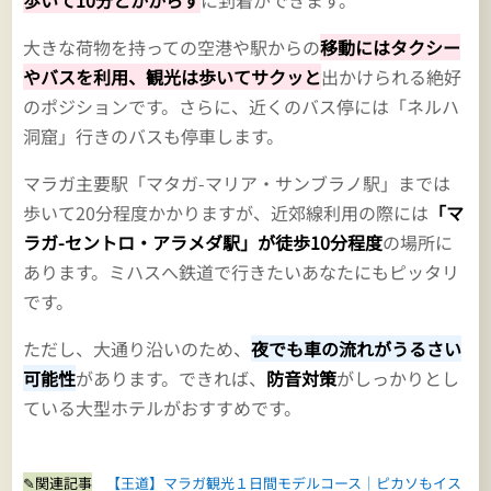
大きな荷物を持っての空港や駅からの
移動にはタクシー
やバスを利用、観光は歩いてサクッと
出かけられる絶好
のポジションです。さらに、近くのバス停には「ネルハ
洞窟」行きのバスも停車します。
マラガ主要駅「マタガ-マリア・サンブラノ駅」までは
歩いて20分程度かかりますが、近郊線利用の際には
「マ
ラガ-セントロ・アラメダ駅」が徒歩10分程度
の場所に
あります。ミハスへ鉄道で行きたいあなたにもピッタリ
です。
ただし、大通り沿いのため、
夜でも車の流れがうるさい
可能性
があります。できれば、
防音対策
がしっかりとし
ている大型ホテルがおすすめです。
✎関連記事
【王道】マラガ観光１日間モデルコース｜ピカソもイス