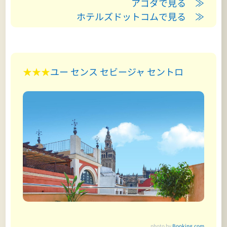
アゴダで見る ≫
ホテルズドットコムで見る ≫
★★★
ユー センス セビージャ セントロ
photo by
Booking.com