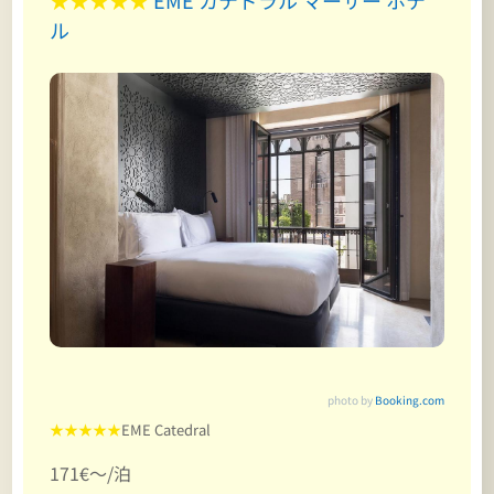
ル
photo by
Booking.com
★★★★★
EME Catedral
171€～/泊