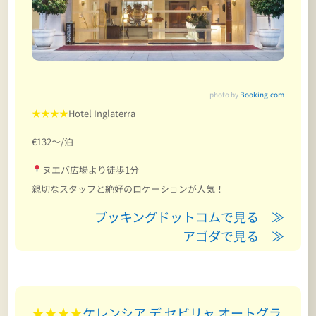
photo by
Booking.com
★★★★
Hotel Inglaterra
€132～/泊
ヌエバ広場より徒歩1分
親切なスタッフと絶好のロケーションが人気！
ブッキングドットコムで見る ≫
アゴダで見る ≫
★★★★
ケレンシア デ セビリャ オートグラ