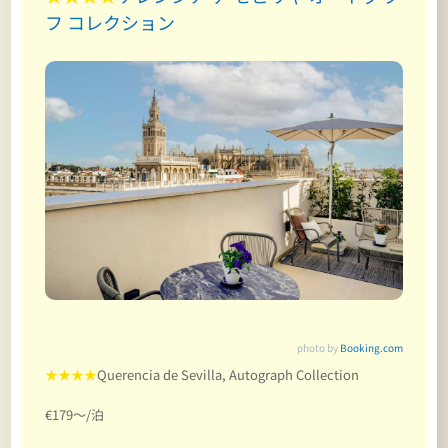
フ コレクション
photo by
Booking.com
★★★★
Querencia de Sevilla, Autograph Collection
€179～/泊