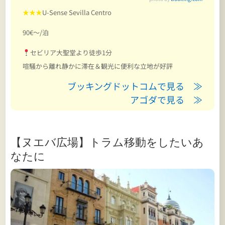
★★★
U-Sense Sevilla Centro
90€～/泊
セビリア大聖堂より徒歩1分
喧騒から離れ静かに滞在＆観光に便利な立地が好評
ブッキングドットコムで見る ≫
アゴダで見る ≫
【ヌエバ広場】トラム移動をしたいあ
なたに