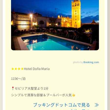
photo by
Booking.com
★★★★
Hotel Doña Maria
115€～/泊
セビリア大聖堂より1分
シンプルで清潔な部屋＆プールバーが人気
ブッキングドットコムで見る ≫