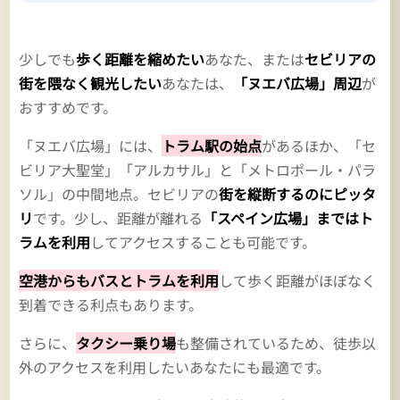
少しでも
歩く距離を縮めたい
あなた、または
セビリアの
街を隈なく観光したい
あなたは、
「ヌエバ広場」周辺
が
おすすめです。
「ヌエバ広場」には、
トラム駅の始点
があるほか、「セ
ビリア大聖堂」「アルカサル」と「メトロポール・パラ
ソル」の中間地点。セビリアの
街を縦断するのにピッタ
リ
です。少し、距離が離れる
「スペイン広場」まではト
ラムを利用
してアクセスすることも可能です。
空港からもバスとトラムを利用
して歩く距離がほぼなく
到着できる利点もあります。
さらに、
タクシー乗り場
も整備されているため、徒歩以
外のアクセスを利用したいあなたにも最適です。