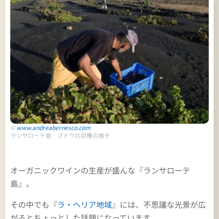
©
www.andreabernesco.com
ランサローテ島 ブドウの収穫の様子
オーガニックワインの生産が盛んな『ランサローテ
島』。
その中でも『
ラ・ヘリア地域
』には、不思議な光景が広
がるとちょっとした話題になっています。