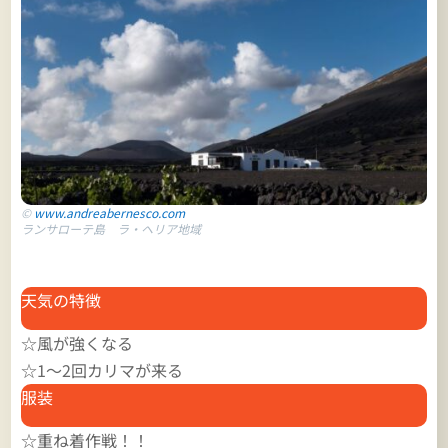
©
www.andreabernesco.com
ランサローテ島 ラ・ヘリア地域
天気の特徴
☆風が強くなる
☆1～2回カリマが来る
服装
☆重ね着作戦！！