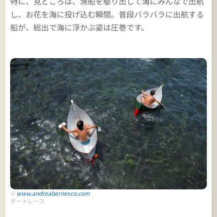
特に、見どころは、漁船を駆り出して海にみんなで出航
し、お花を海に投げ込む瞬間。普段バラバラに出航する
船が、総出で海に浮かぶ姿は圧巻です。
©
www.andreabernesco.com
ボートレース