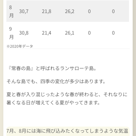
8
30,7
21,8
26,2
0
0
月
9
30,8
21,4
26,1
0
0
月
※2020年データ
『常春の島』と呼ばれるランサローテ島。
そんな島でも、四季の変化が多少はあります。
夏と春が入り混じったような春が終わると、それなりに
暑くなる日が増えてくる夏がやってきます。
7月、8月には海に飛び込みたくなってしまうような気温