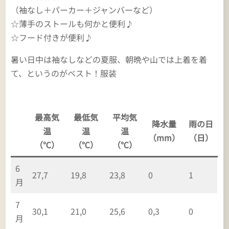
（袖なし＋パーカー＋ジャンバーなど）
☆薄手のストールも何かと便利♪
☆フード付きが便利♪
暑い日中は袖なしなどの夏服、朝晩や山では上着を着
て、というのがベスト！服装
最高気
最低気
平均気
降水量
雨の日
温
温
温
（mm）
（日）
（℃）
（℃）
（℃）
6
27,7
19,8
23,8
0
1
月
7
30,1
21,0
25,6
0,3
0
月