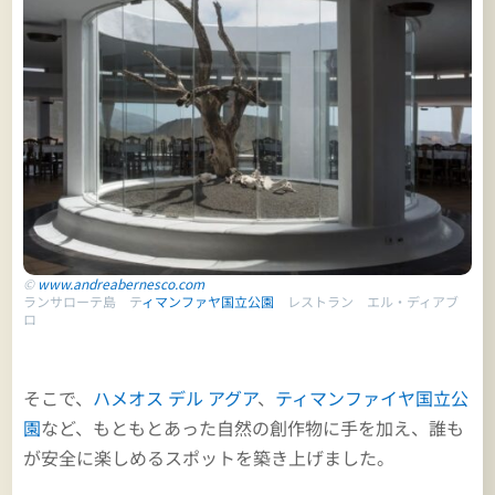
©
www.andreabernesco.com
ランサローテ島 テ
ィマンファヤ国立公園
レストラン エル・ディアブ
ロ
そこで、
ハメオス デル アグア
、
ティマンファイヤ国立公
園
など、もともとあった自然の創作物に手を加え、誰も
が安全に楽しめるスポットを築き上げました。