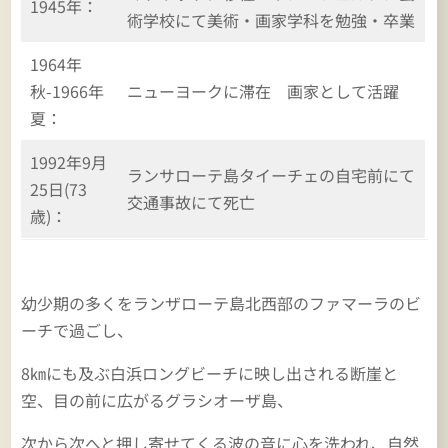
1945年：
術学校にて美術・画家学科を勉強・卒業
1964年
秋-1966年
ニューヨークに滞在 画家として活躍
夏：
1992年9月
ランサローテ島タイーチェの自宅前にて
25日(73
交通事故にて死亡
歳)：
幼少期の多くをランザローテ島北西部のファマーラのビ
ーチで過ごし、
8㎞にも及ぶ白浜ロングビーチに映し出される断崖と
空、目の前に広がるグラシオーザ島、
次から次へと押し寄せてくる波の音に心を洗われ、自然