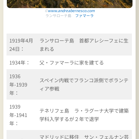
©
www.andreabernesco.com
ランサローテ島
ファマーラ
1919年4月
ランサローテ島 首都アレシーフェに生
24日：
まれる
1934年：
父・ファマーラに家を建てる
1936
スペイン内戦でフランコ派側でボランテ
年-1939
ィア参戦
年：
1939
テネリフェ島 ラ・ラグーナ大学で建築
年-1941
学科入学するが２年で退学
年：
マドリッドに移住 サン・フェルナン芸