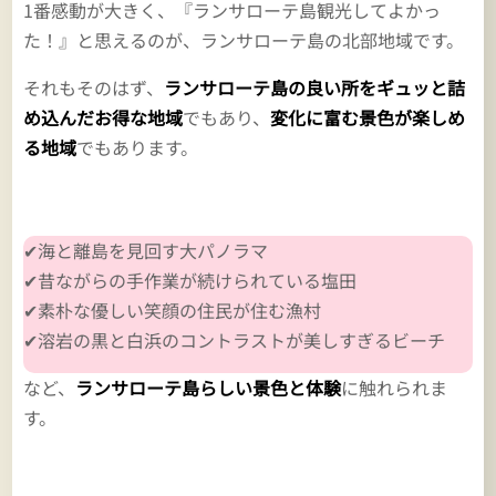
1番感動が大きく、『ランサローテ島観光してよかっ
た！』と思えるのが、ランサローテ島の北部地域です。
それもそのはず、
ランサローテ島の良い所をギュッと詰
め込んだお得な地域
でもあり、
変化に富む景色が楽しめ
る地域
でもあります。
✔海と離島を見回す大パノラマ
✔昔ながらの手作業が続けられている塩田
✔素朴な優しい笑顔の住民が住む漁村
✔溶岩の黒と白浜のコントラストが美しすぎるビーチ
など、
ランサローテ島らしい景色と体験
に触れられま
す。