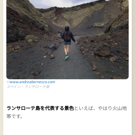
©
www.andreabernesco.com
スペイン・ランサローテ島
ランサローテ島を代表する景色
といえば、やはり火山地
帯です。