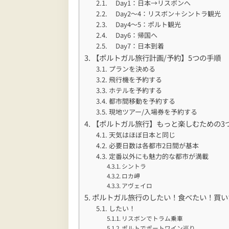
Day1：日本→リスボンへ
Day2～4：リスボン＋シントラ観光
Day4～5：ポルト観光
Day6：帰国へ
Day7：日本到着
【ポルトガル旅行計画/予約】5つの手順
プランを決める
飛行機を予約する
ホテルを予約する
都市間移動を予約する
現地ツアー/入場券を予約する
【ポルトガル旅行】もっと楽しむための3
天気はほぼ日本と同じ
必要日数は各都市2日間が基本
定番以外にも魅力的な都市が満載
シントラ
ロカ岬
アヴェイロ
ポルトガル旅行のしたい！食べたい！買い
したい！
リスボンでトラム乗車
ポルトでポートワイン巡り