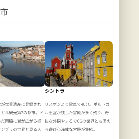
都市
シントラ
リスボンより電車で40分。ポルトガ
体が世界遺産に登録され
ル王室が残した宮殿が多く残り、奇
トガル観光第2の都市。ド
抜な外観やまるでCGの世界とも思え
んだ両脇に街が広がる様
る遊び心満載な宮殿が集結。
でジブリの世界と見る人
。