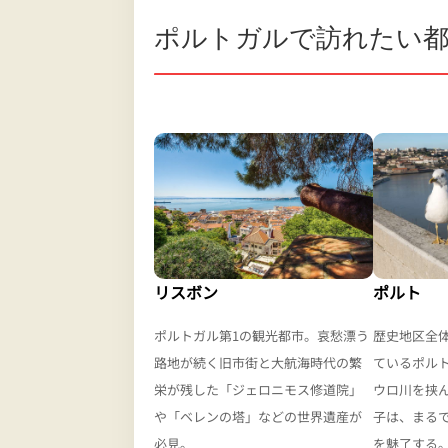
ポルトガルで訪れたい
リスボン
ポルト
ポルトガル第1の観光都市。哀愁漂う
歴史地区全
路地が続く旧市街と大航海時代の繁
ているポル
栄が残した「ジェロニモス修道院」
ウロ川を挟
や「ベレンの塔」などの世界遺産が
子は、まる
必見。
を魅了する