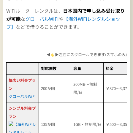
WiFiルーターレンタルは、
日本国内で申し込み受け取り
が可能
な
グローバルWIFI
や
【海外WiFiレンタルショッ
プ】
などで借りることができます。
◀
▶左右にスクロールできます(スマホのみ)
対応国数
容量
料金
幅広い料金プラ
300MB～無制
ン
200か国
￥870～3,370
限/日
グローバルWiFi
シンプル料金プ
ラン
【海外WiFiレ
135か国
1GB・無制限/日
￥500～3,350
ンタルショッ