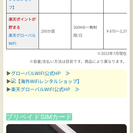
プ】
楽天ポイントが
貯まる
300MB～無制
200か国
￥870～3,370
楽天グローバル
限/日
WiFi
※2023年7月現在
※容量/支払い方法は目安です。商品により異なります。
▶
グローバルWIFI公式HP ≫
▶
【海外WiFiレンタルショップ】
▶
楽天グローバルWIFI公式HP ≫
プリペイドSIMカード