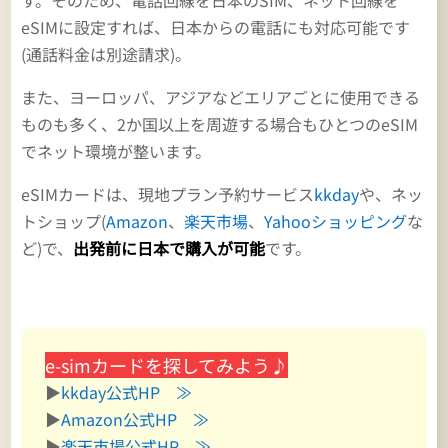
す。そのため、電話回線を日本のSIM、ネット回線を
eSIMに設定すれば、日本からの電話にも対応可能です
(通話料金は別途請求)。
また、ヨーロッパ、アジアなどエリアごとに使用できる
ものも多く、2か国以上を周遊する場合もひとつのeSIM
でネット環境が整います。
eSIMカードは、現地プラン予約サービス
kkday
や、ネッ
トショップ(
Amazon
、
楽天市場
、
Yahooショッピング
な
ど)で、
出発前に日本で購入が可能
です。
e-simカードを探してみよう♪
▶
kkday公式HP ≫
▶
Amazon公式HP ≫
▶
楽天市場公式HP ≫