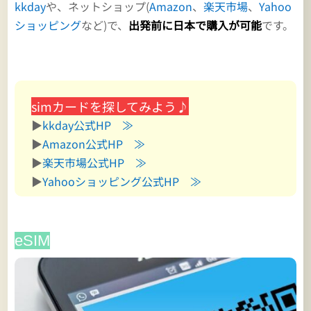
kkday
や、ネットショップ(
Amazon
、
楽天市場
、
Yahoo
ショッピング
など)で、
出発前に日本で購入が可能
です。
simカードを探してみよう♪
▶
kkday公式HP ≫
▶
Amazon公式HP ≫
▶
楽天市場公式HP ≫
▶
Yahooショッピング公式HP ≫
eSIM